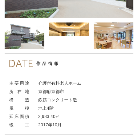
主
要
用
途
介護付有料老人ホーム
所
在
地
京都府京都市
構
造
鉄筋コンクリート造
規
模
地上4階
延
床
面
積
2,983.40㎡
竣
工
2017年10月